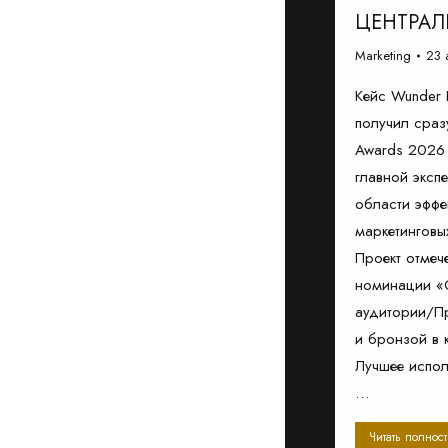
ЦЕНТРАЛ
Marketing
23 
Кейс Wunder D
получил сраз
Awards 2026
главной эксп
области эффе
маркетинговы
Проект отмеч
номинации «
аудитории/П
и бронзой в 
Лучшее испол
…
Читать полнос