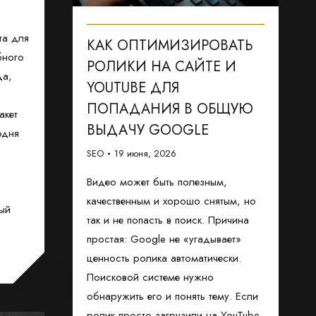
та для
КАК ОПТИМИЗИРОВАТЬ
бного
РОЛИКИ НА САЙТЕ И
да,
YOUTUBE ДЛЯ
ПОПАДАНИЯ В ОБЩУЮ
акет
ВЫДАЧУ GOOGLE
одня
SEO
19 июня, 2026
Видео может быть полезным,
качественным и хорошо снятым, но
ый
так и не попасть в поиск. Причина
простая: Google не «угадывает»
ценность ролика автоматически.
Поисковой системе нужно
обнаружить его и понять тему. Если
ролик просто загрузили на YouTube