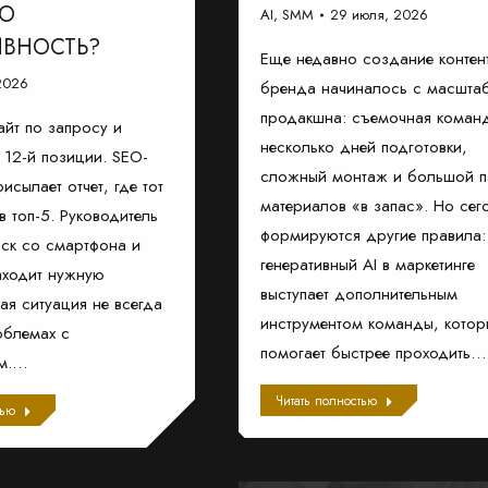
УЮ
AI
,
SMM
29 июля, 2026
ВНОСТЬ?
Еще недавно создание контен
2026
бренда начиналось с масшта
продакшна: съемочная коман
айт по запросу и
несколько дней подготовки,
а 12-й позиции. SEO-
сложный монтаж и большой п
исылает отчет, где тот
материалов «в запас». Но сег
в топ-5. Руководитель
формируются другие правила:
иск со смартфона и
генеративный AI в маркетинге
аходит нужную
выступает дополнительным
ая ситуация не всегда
инструментом команды, котор
облемах с
помогает быстрее проходить…
м.…
Читать полностью
тью