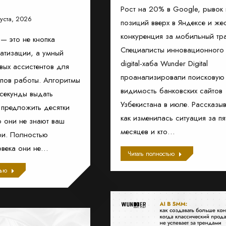
Рост на 20% в Google, рывок 
густа, 2026
позиций вверх в Яндексе и же
конкуренция за мобильный тр
— это не кнопка
Специалисты инновационного
атизации, а умный
digital-хаба Wunder Digital
ых ассистентов для
проанализировали поисковую
апов работы. Алгоритмы
видимость банковских сайтов
секунды выдать
Узбекистана в июле. Рассказы
 предложить десятки
как изменилась ситуация за пя
о они не знают ваш
месяцев и кто…
ри. Полностью
овека они не…
Читать полностью
тью