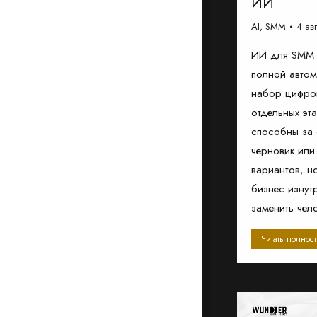
ИИ
AI
,
SMM
4 ав
ИИ для SMM 
полной автом
набор цифров
отдельных эт
способны за 
черновик или
вариантов, н
бизнес изнут
заменить чел
Читать полнос