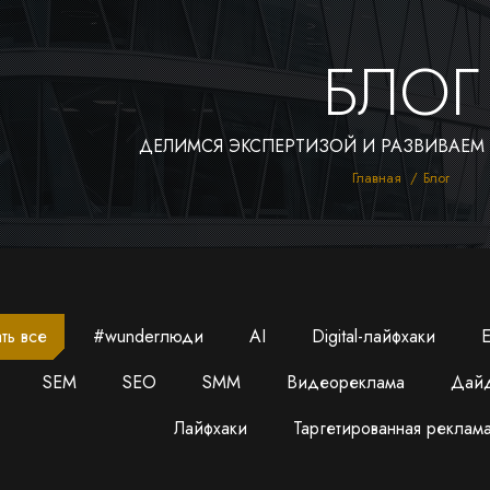
БЛОГ
ДЕЛИМСЯ ЭКСПЕРТИЗОЙ И РАЗВИВАЕМ
Вы здесь:
Главная
Блог
ть все
#wunderлюди
AI
Digital-лайфхаки
E
SEM
SEO
SMM
Видеореклама
Дай
Лайфхаки
Таргетированная реклам