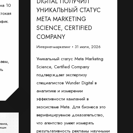
DIGITAL ПОЛУЧИЛ
на 10
УНИКАЛЬНЫЙ СТАТУС
стокая
META MARKETING
афик.
SCIENCE, CERTIFIED
COMPANY
Интернет-маркетинг
31 июля, 2026
Уникальный статус Meta Marketing
ваем,
Science, Certified Company
ть
подтверждает экспертизу
специалистов Wunder Digital в
аналитике и измерении
эффективности кампаний в
экосистеме Meta. Для бизнеса это
верифицируемое доказательство,
что агентство умеет измерять
результативность рекламы научными