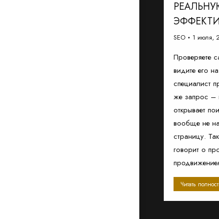
РЕАЛЬН
ЭФФЕКТИ
SEO
1 июля, 
Проверяете с
видите его н
специалист пр
же запрос – 
открывает по
вообще не н
страницу. Так
говорит о пр
продвижение
Читать полнос