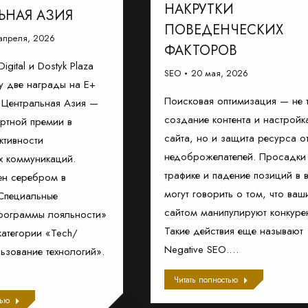
НАКРУТКИ
ЬНАЯ АЗИЯ
ПОВЕДЕНЧЕСКИХ
апреля, 2026
ФАКТОРОВ
igital и Dostyk Plaza
SEO
20 мая, 2026
у две награды на E+
Поисковая оптимизация — не 
 Центральная Азия —
создание контента и настройк
ертной премии в
сайта, но и защита ресурса от
ктивности
недоброжелателей. Просадки
х коммуникаций.
трафике и падение позиций в 
ен серебром в
могут говорить о том, что ваш
Специальные
сайтом манипулируют конкуре
рограммы лояльности»
Такие действия еще называют
категории «Tech/
Negative SEO.…
ьзование технологий».
Читать полностью
тью