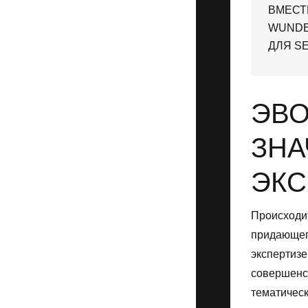
ВМЕСТ
WUNDER
ДЛЯ S
ЭВО
ЗН
ЭКС
Происходи
придающего
экспертизе
совершенст
тематическ