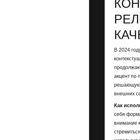
КОН
РЕЛ
КАЧ
В 2024 год
контекстуа
продолжаю
акцент по 
решающую р
внешних с
Как испол
себя форми
внимание к
стремиться