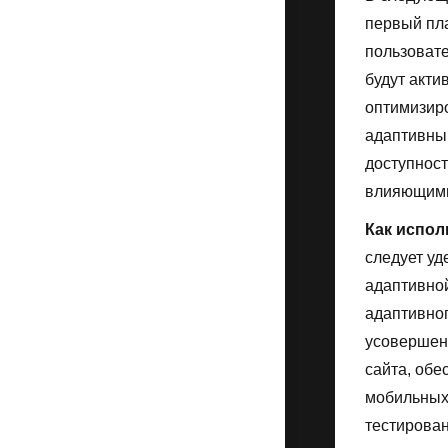
первый пл
пользоват
будут акти
оптимизиро
адаптивный
доступност
влияющими
Как испол
следует уд
адаптивно
адаптивног
усовершен
сайта, обе
мобильных 
тестирован