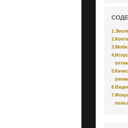
СОДЕ
1.
Эволю
2.
Конте
3.
Моби
4.
Искус
опти
5.
Каче
ранж
6.
Виде
7.
Фокус
поль