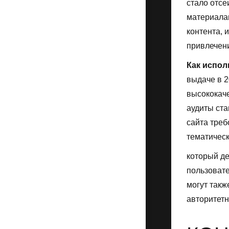
стало отс
материалам
контента, 
привлечени
Как испол
выдаче в 2
высококаче
аудиты ста
сайта треб
тематическ
который де
пользоват
могут так
авторитетн