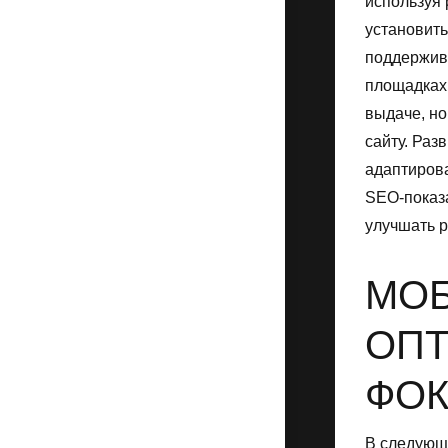
используя 
установить
поддержив
площадках.
выдаче, но
сайту. Раз
адаптирова
SEO-показ
улучшать 
МО
ОПТ
ФОК
В следующ