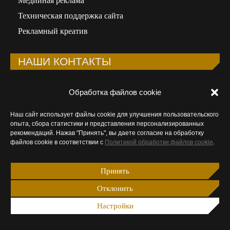
Медийная реклама
Техническая поддержка сайта
Рекламный креатив
НАШИ КОНТАКТЫ
Телефон:
+998 90 323-92-41
Обработка файлов cookie
Email:
info@wunder-digital.uz
Наш сайт использует файлы cookie для улучшения пользовательского
ООО «WUNDER DIGITAL»
опыта, сбора статистики и представления персонализированных
рекомендаций. Нажав "Принять", вы даете согласие на обработку
Республика Узбекистан, 100015, Ташкент,
файлов cookie в соответствии с
Политикой обработки файлов cookie
.
Мирабадский район, ул.Афросиаб, 8А
Открыть в Google Maps
Принять
Ищите нас:
Отклонить
Страница
Страница
Страница
Страница
Facebook
Instagram
Email
Telegram
Настройки
открывается
открывается
открывается
открывается
2013 – 2026 © Wunder Digital