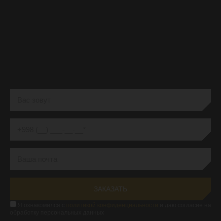
УЗНАТЬ СТОИМОСТЬ
ПРОДВИЖЕНИЯ САЙТА ПО
ПОЗИЦИЯМ
Я ознакомился с
политикой конфиденциальности
и даю согласие на
обработку персональных данных