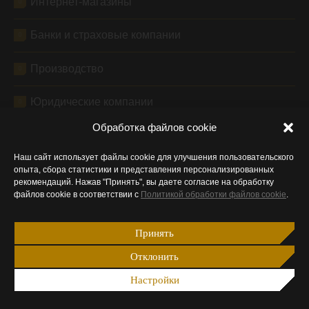
Интернет-магазины
Банки и страховые компании
Производство
Юридические компании
Обработка файлов cookie
Бьюти-индустрия
Наш сайт использует файлы cookie для улучшения пользовательского
Мероприятия и праздники
опыта, сбора статистики и представления персонализированных
рекомендаций. Нажав "Принять", вы даете согласие на обработку
файлов cookie в соответствии с
Политикой обработки файлов cookie
.
Медицина
Принять
Инженерные компании
Отклонить
Цветы и декор
Настройки
Строительные и отделочные работы