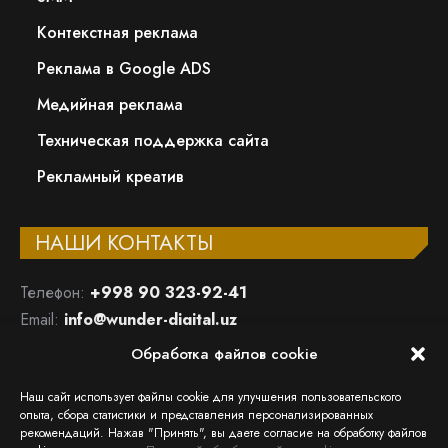
Контекстная реклама
Реклама в Google ADS
Медийная реклама
Техническая поддержка сайта
Рекламный креатив
НАШИ КОНТАКТЫ
Телефон:
+998 90 323-92-41
Email:
info@wunder-digital.uz
Обработка файлов cookie
ООО «WUNDER DIGITAL»
Республика Узбекистан, 100015, Ташкент, Мирабадский
Наш сайт использует файлы cookie для улучшения пользовательского
район, ул.Афросиаб, 8А
опыта, сбора статистики и представления персонализированных
рекомендаций. Нажав "Принять", вы даете согласие на обработку файлов
Открыть в Google Maps