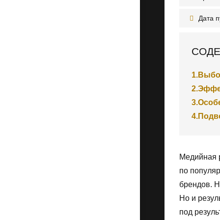
Дата 
СОДЕ
1.
Выбо
2.
Эффек
3.
Особ
4.
Подв
Медийная 
по популя
брендов. 
Но и резул
под резул