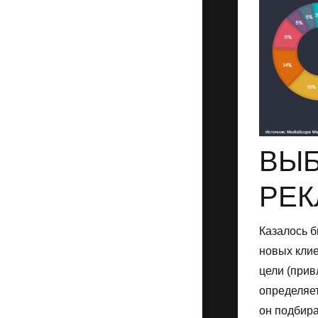
ВЫБ
РЕК
Казалось б
новых клие
цели (прив
определяет
он подбира