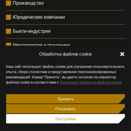
Производство
Юридические компании
Бьюти-индустрия
Мероприятия и праздники
Обработка файлов cookie
Медицина
Наш сайт использует файлы cookie для улучшения пользовательского
опыта, сбора статистики и представления персонализированных
Инженерные компании
рекомендаций. Нажав "Принять", вы даете согласие на обработку
файлов cookie в соответствии с
Политикой обработки файлов cookie
.
Цветы и декор
Принять
Строительные и отделочные работы
Отклонить
Спорт и фитнес
Настройки
Туристические компании