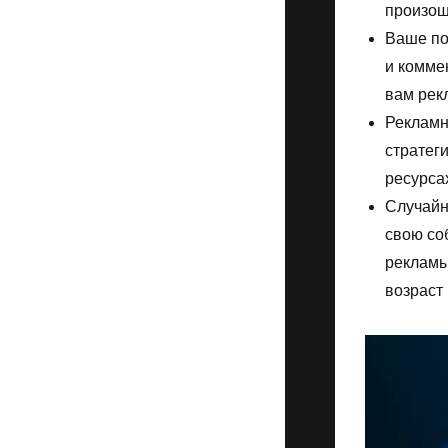
произош
Ваше по
и комме
вам рек
Рекламн
стратег
ресурса
Случайн
свою со
рекламы
возраст