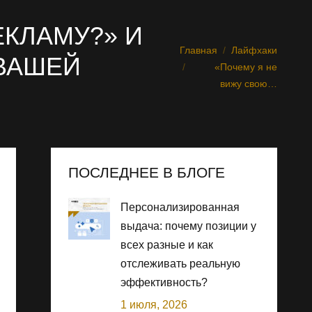
ЕКЛАМУ?» И
Главная
Лайфхаки
Вы здесь:
ВАШЕЙ
«Почему я не
вижу свою…
ПОСЛЕДНЕЕ В БЛОГЕ
Персонализированная
выдача: почему позиции у
всех разные и как
отслеживать реальную
эффективность?
1 июля, 2026