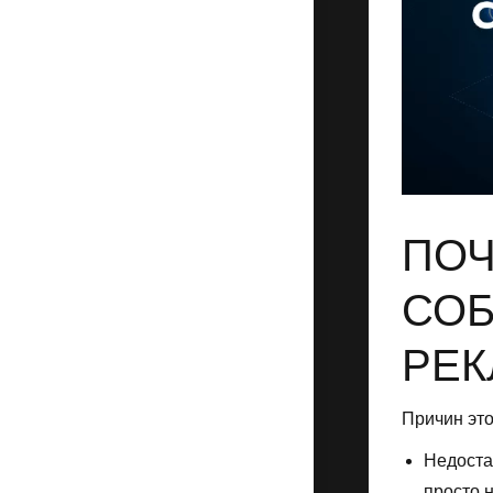
ПОЧ
СО
РЕК
Причин эт
Недоста
просто н