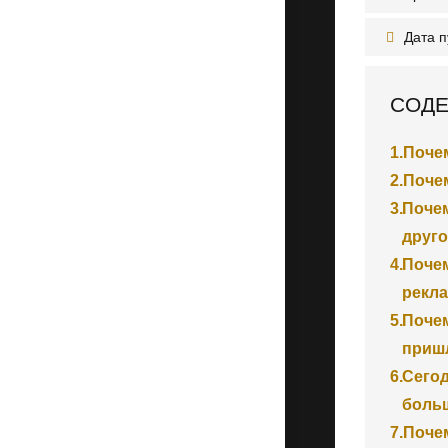
Дата 
СОДЕ
1.
Поче
2.
Поче
3.
Почем
друг
4.
Почем
рекла
5.
Почем
пришл
6.
Сегод
больш
7.
Почем