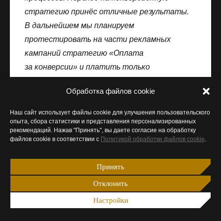
стратегию принёс отличные результаты.
В дальнейшем мы планируем
протестировать на части рекламных
кампаний стратегию «Оплата
за конверсии» и платить только
за результат — новых подписчиков.
Обработка файлов cookie
Свяжитесь с нами — поможем
Наш сайт использует файлы cookie для улучшения пользовательского
опыта, сбора статистики и представления персонализированных
вашему бизнесу расти в digital
рекомендаций. Нажав "Принять", вы даете согласие на обработку
файлов cookie в соответствии с
Политикой обработки файлов cookie
.
Принять
Отклонить
Настройки