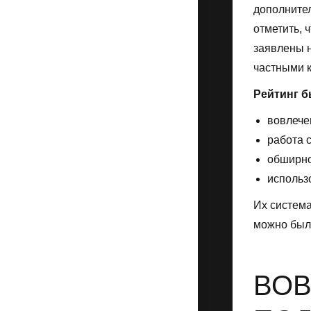
дополнител
отметить, 
заявлены н
частными 
Рейтинг б
вовлече
работа 
обширно
использ
Их система
можно было
ВОВ