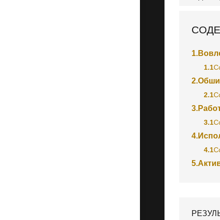
СОДЕ
1.
Вовл
1.1
С
2.
Обши
2.1
С
3.
Рабо
3.1
С
4.
Испо
4.1
С
5.
Актив
РЕЗУЛ