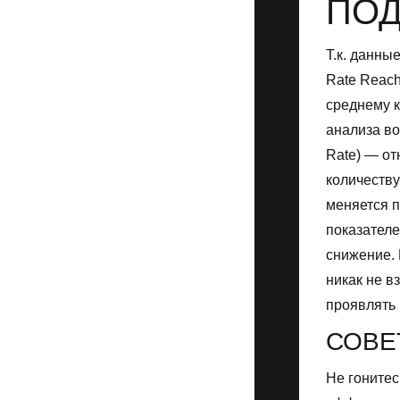
ПОД
Т.к. данны
Rate Reach
среднему к
анализа во
Rate) — от
количеству
меняется п
показателе
снижение. 
никак не в
проявлять 
СОВЕ
Не гонитес