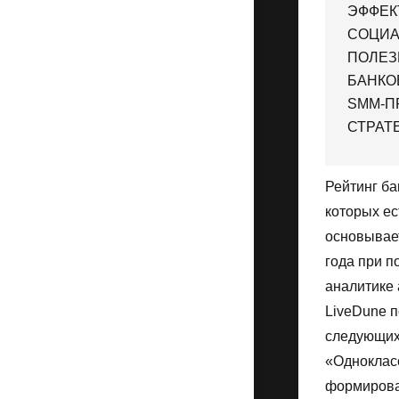
ЭФФЕК
СОЦИА
ПОЛЕЗ
БАНКО
SMM-П
СТРАТЕ
Рейтинг ба
которых ес
основывает
года при п
аналитике 
LiveDune 
следующих 
«Однокласс
формирова