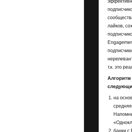
эффективно
подписчико
сообществ
лайков, со
подписчико
Engagement
подписчики
нерелевант
т.к. это р
Алгоритм 
следующи
на осно
средняя
Напомни
«Однокла
банки с 