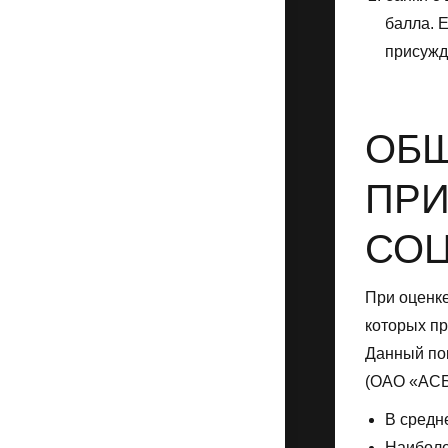
балла. 
присужд
ОБ
ПРИ
СО
При оценке
которых пр
Данный пок
(ОАО «АСБ
В средн
Наиболе