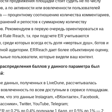
сти продвижения площадки стоит судить не по числу
в, а по активности или вовлеченности пользователей
а — процентному соотношению количества комментариев,
хранений и репостов к суммарному количеству
в. Рекомендуем в первую очередь ориентироваться на
 Rate Reach, т.к. при подсчете ER учитываются
, среди которых всегда есть доля «мертвых душ», ботов и
ной аудитории. ERReach дает более объективную оценку,
еальные пользователи, которые видели ваш контент.
распределения баллов у данного параметра был
й:
ве данных, полученных в LiveDune, рассчитывалась
 вовлеченность по всем доступным в сервисе площадкам.
м, что это данные Instagram, «ВКонтакте», Facebook,
ссники», Twitter, YouTube, Telegram;
ER от 0,2% до 0,4% получали 1 балл, от 0,5% до 1% — 2