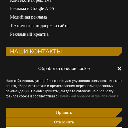
Реклама в Google ADS
Медийная реклама
Техническая поддержка сайта
Рекламный креатив
НАШИ КОНТАКТЫ
Телефон:
+998 90 323-92-41
Обработка файлов cookie
Email:
info@wunder-digital.uz
Наш сайт использует файлы cookie для улучшения пользовательского
ООО «WUNDER DIGITAL»
опыта, сбора статистики и представления персонализированных
Республика Узбекистан, 100015, Ташкент,
рекомендаций. Нажав "Принять", вы даете согласие на обработку
файлов cookie в соответствии с
Политикой обработки файлов cookie
.
Мирабадский район, ул.Афросиаб, 8А
Открыть в Google Maps
Принять
Ищите нас:
Отклонить
Страница
Страница
Страница
Страница