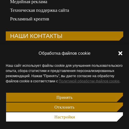
Медийная реклама
Техническая поддержка сайта
Рекламный креатив
НАШИ КОНТАКТЫ
Телефон:
+998 90 323-92-41
Обработка файлов cookie
Email:
info@wunder-digital.uz
Наш сайт использует файлы cookie для улучшения пользовательского
ООО «WUNDER DIGITAL»
опыта, сбора статистики и представления персонализированных
рекомендаций. Нажав "Принять", вы даете согласие на обработку
Республика Узбекистан, 100015, Ташкент,
файлов cookie в соответствии с
Политикой обработки файлов cookie
.
Мирабадский район, ул.Афросиаб, 8А
Открыть в Google Maps
Принять
Ищите нас:
Отклонить
Страница
Страница
Страница
Страница
Facebook
Instagram
Email
Telegram
Настройки
открывается
открывается
открывается
открывается