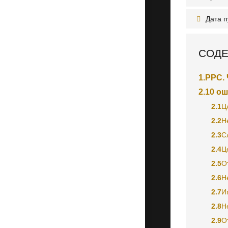
Дата 
СОДЕ
1.
PPC. 
2.
10 о
2.1
Ц
2.2
Н
2.3
С
2.4
Ц
2.5
О
2.6
Н
2.7
И
2.8
Н
2.9
О