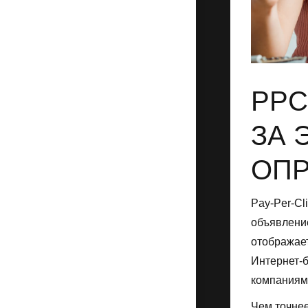
PPC
ЗА 
ОП
Pay-Per-Cl
объявление
отображае
Интернет-б
компаниям
Чем точнее