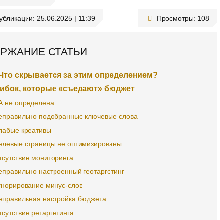
публикации:
25.06.2025 | 11:39
Просмотры:
108
РЖАНИЕ СТАТЬИ
Что скрывается за этим определением?
шибок, которые «съедают» бюджет
А не определена
еправильно подобранные ключевые слова
лабые креативы
елевые страницы не оптимизированы
тсутствие мониторинга
еправильно настроенный геотаргетинг
гнорирование минус-слов
еправильная настройка бюджета
тсутствие ретаргетинга