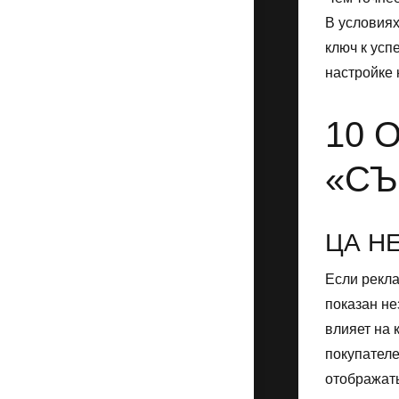
В условиях
ключ к усп
настройке 
10 
«СЪ
ЦА Н
Если рекла
показан не
влияет на 
покупател
отображать