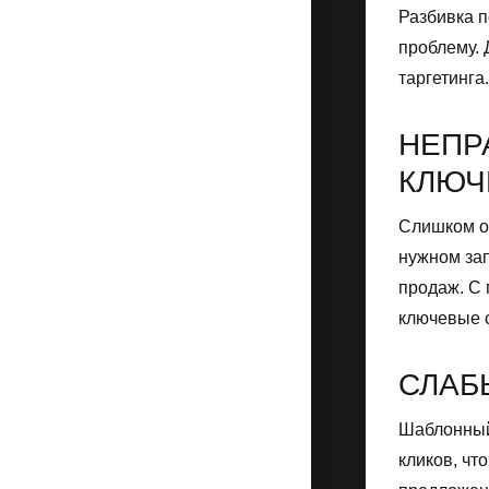
Разбивка п
проблему. 
таргетинга.
НЕПР
КЛЮЧ
Слишком о
нужном за
продаж. С
ключевые с
СЛАБ
Шаблонный
кликов, чт