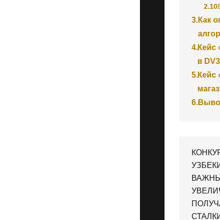
2.10
3.
Как 
алго
4.
Кейс 
в DV3
5.
Кейс 
магаз
6.
Выв
КОНКУ
УЗБЕК
ВАЖНЫ
УВЕЛИ
ПОЛУЧ
СТАЛК