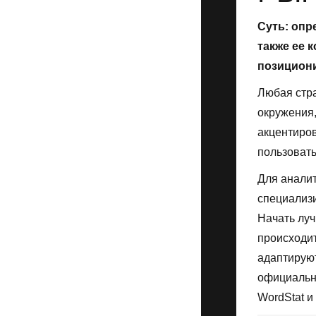
Суть: опр
также ее 
позициони
Любая стра
окружения,
акцентиров
пользовать
Для аналит
специализи
Начать луч
происходит
адаптируют
официальны
WordStat и