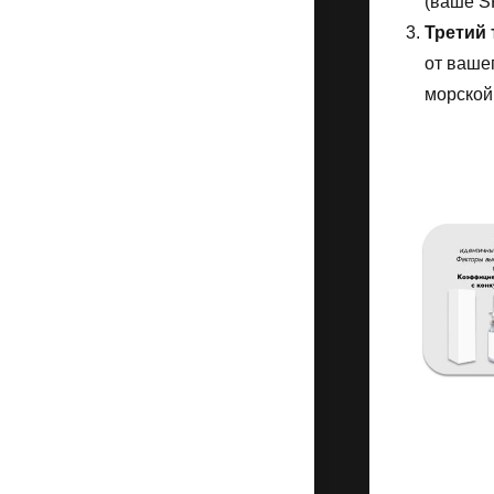
(ваше S
Третий 
от ваше
морской