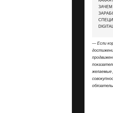
КАКАЯ?
ЗАЧЕМ
ЗАРАБ
СПЕЦИ
DIGITA
— Если ко
достижения
продвижен
показател
желаемые 
совокупно
обязатель