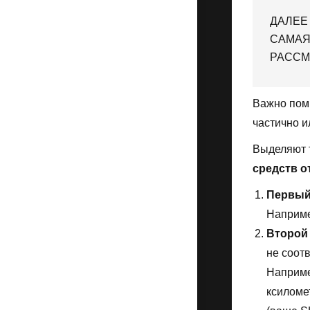
ДАЛЕЕ
САМАЯ
РАССМ
Важно помн
частично и
Выделяют т
средств о
Первый
Наприме
Второй
не соот
Наприме
ксиломе