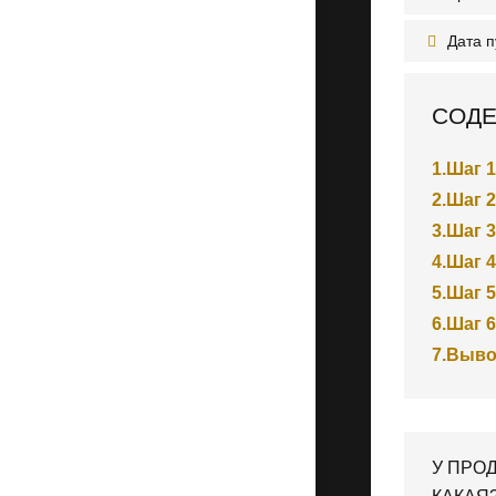
Дата 
СОДЕ
1.
Шаг 
2.
Шаг 
3.
Шаг 
4.
Шаг 
5.
Шаг 
6.
Шаг 6
7.
Выв
У ПРО