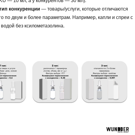
KU — 10 мл, а у конкурентов — 30 мл).
тип конкуренции
— товары/услуги, которые отличаются
го по двум и более параметрам. Например, капли и спреи с
 водой без ксилометазолина.