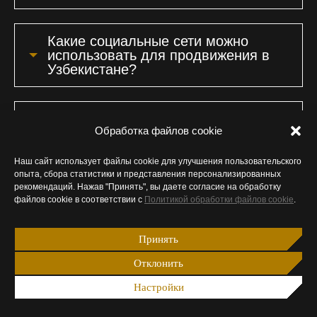
Какие социальные сети можно
использовать для продвижения в
Узбекистане?
Какие инструменты необходимы
Обработка файлов cookie
для SMM-продвижения?
Наш сайт использует файлы cookie для улучшения пользовательского
опыта, сбора статистики и представления персонализированных
За какой срок можно раскрутить
рекомендаций. Нажав "Принять", вы даете согласие на обработку
профиль в социальной сети?
файлов cookie в соответствии с
Политикой обработки файлов cookie
.
Принять
Сколько времени занимает
подготовка к старту продвижения?
Отклонить
Настройки