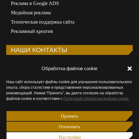
Реклама в Google ADS
Медийная реклама
Техническая поддержка сайта
Рекламный креатив
НАШИ КОНТАКТЫ
Телефон:
+998 90 323-92-41
Обработка файлов cookie
Email:
info@wunder-digital.uz
Наш сайт использует файлы cookie для улучшения пользовательского
ООО «WUNDER DIGITAL»
опыта, сбора статистики и представления персонализированных
Республика Узбекистан, 100015, Ташкент,
рекомендаций. Нажав "Принять", вы даете согласие на обработку
файлов cookie в соответствии с
Политикой обработки файлов cookie
.
Мирабадский район, ул.Афросиаб, 8А
Открыть в Google Maps
Принять
Ищите нас:
Отклонить
Страница
Страница
Страница
Страница
Facebook
Instagram
Email
Telegram
Настройки