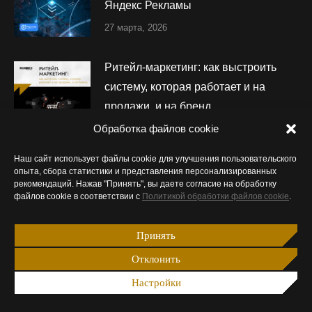
Яндекс Рекламы
27 марта, 2026
Ритейл-маркетинг: как выстроить
систему, которая работает и на
продажи, и на бренд
Обработка файлов cookie
23 декабря, 2025
Наш сайт использует файлы cookie для улучшения пользовательского
Digital-тренды Центральной Азии: AI,
опыта, сбора статистики и представления персонализированных
рекомендаций. Нажав "Принять", вы даете согласие на обработку
поиск, Retail Media, креаторы, DOOH
файлов cookie в соответствии с
Политикой обработки файлов cookie
.
– что делать в 2026
12 декабря, 2025
Принять
Отклонить
Wunder Digital получил статус Meta
Настройки
Managed Agency и новый уровень
поддержки от платформы