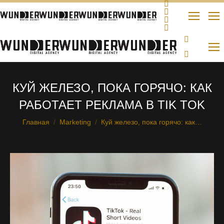
КУЙ ЖЕЛЕЗО, ПОКА ГОРЯЧО: КАК
РАБОТАЕТ РЕКЛАМА В TIK TOK
Главная
Marketing
Куй железо, пока горячо: как…
Вы здесь: