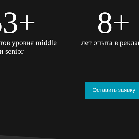
69
+
10
+
тов уровня middle
лет опыта в рекл
и senior
Оставить заявку