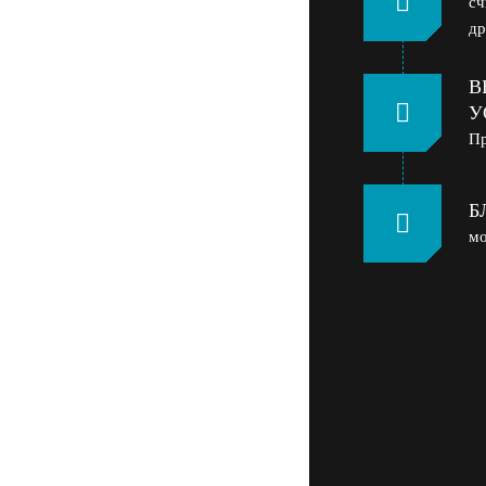
сч
др
В
У
Пр
Б
мо