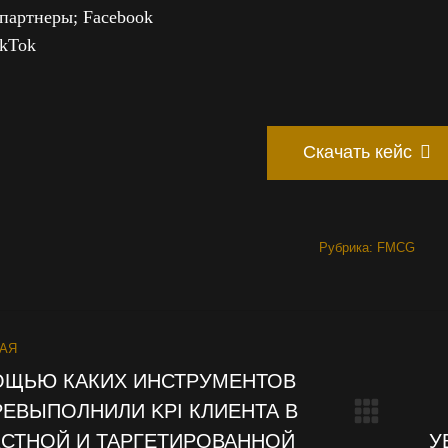
партнеры; Facebook
ikTok
Скачать кейс
Рубрика:
FMCG
ECT
АЯ
GATION
ОЩЬЮ КАКИХ ИНСТРУМЕНТОВ
ЕВЫПОЛНИЛИ KPI КЛИЕНТА В
Next
СТНОЙ И ТАРГЕТИРОВАННОЙ
У