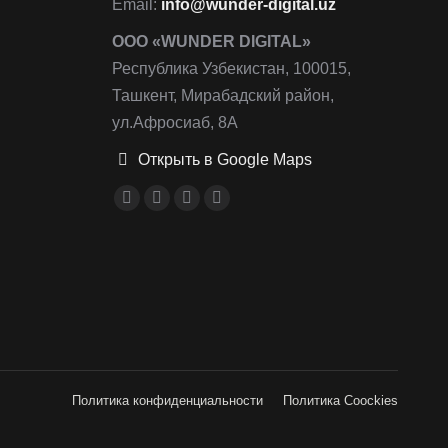
Email:
info@wunder-digital.uz
ООО «WUNDER DIGITAL»
Республика Узбекистан, 100015,
Ташкент, Мирабадский район,
ул.Афросиаб, 8А
Открыть в Google Maps
Ищите нас:
Страница
Страница
Страница
Страница
Facebook
Instagram
Email
Telegram
открывается
открывается
открывается
открывается
в
в
в
в
новом
новом
новом
новом
окне
окне
окне
окне
Политика конфиденциальности
Политика Coockies