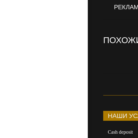
project:
РЕКЛАМ
ПОХОЖ
НАШИ УС
Сash deposit