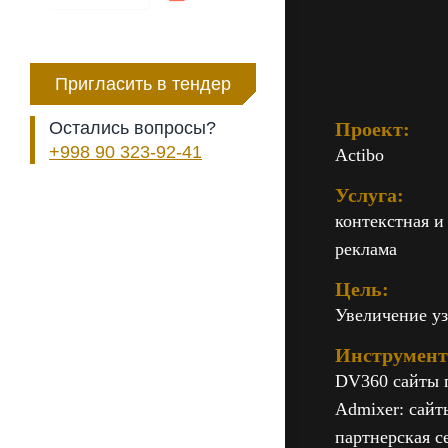
Пригласить в тендер
Проект:
Остались вопросы?
+998 90 323-92-41
Actibo
Услуга:
контекстная и
реклама
Цель:
Увеличение уз
Инструмен
DV360 сайты 
Admixer: сайт
партнерская с