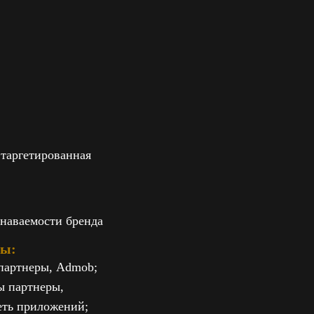
 таргетированная
наваемости бренда
ты:
партнеры, Admob;
ы партнеры,
еть приложений;