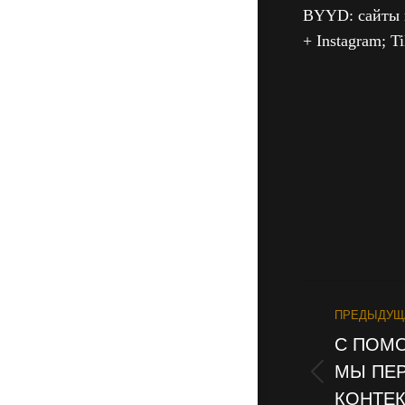
BYYD: сайты 
+ Instagram; T
PROJ
ПРЕДЫДУЩ
NAVI
С ПОМ
МЫ ПЕР
Previous
КОНТЕК