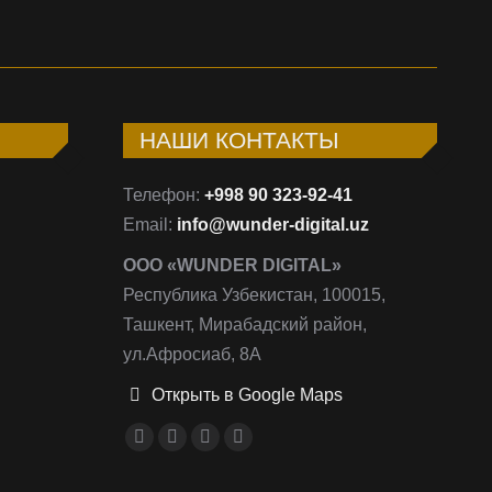
НАШИ КОНТАКТЫ
Телефон:
+998 90 323-92-41
Email:
info@wunder-digital.uz
ООО «WUNDER DIGITAL»
Республика Узбекистан, 100015,
Ташкент, Мирабадский район,
ул.Афросиаб, 8А
Открыть в Google Maps
Ищите нас:
Страница
Страница
Страница
Страница
Facebook
Instagram
Email
Telegram