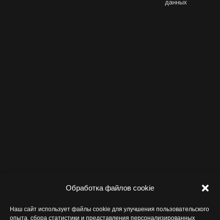
данных
окне
окне
окне
окне
Обработка файлов cookie
Наш сайт использует файлы cookie для улучшения пользовательского
опыта, сбора статистики и представления персонализированных