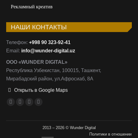
Рекламный креатив
НАШИ КОНТАКТЫ
Телефон:
+998 90 323-92-41
Email:
info@wunder-digital.uz
ООО «WUNDER DIGITAL»
Республика Узбекистан, 100015, Ташкент,
Мирабадский район, ул.Афросиаб, 8А
Открыть в Google Maps
Ищите нас:
Страница
Страница
Страница
Страница
Facebook
Instagram
Email
Telegram
открывается
открывается
открывается
открывается
2013 – 2026 © Wunder Digital
в
в
в
в
Политики в отношении
———
новом
новом
новом
новом