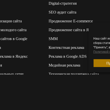
Digital-стратегия
SEO аудит сайта
изация сайта
Продвижение E-commerce
молодого сайта
Продвижение сайта в Яндекс
сайтов в Google
SMM
Наш сайт и
сбора стат
а
Контекстная реклама
"Принять", 
Политикой 
еклама в Яндекс
Реклама в Google ADS
П
я
Медийная реклама
иальных сетях
Техническая поддержка сайта
неров
Рекламный креатив
er Digital