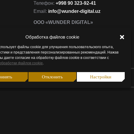
Телефон:
+998 90 323-92-41
Email:
info@wunder-digital.uz
ООО «WUNDER DIGITAL»
Республика Узбекистан, 100015,
Обработка файлов cookie
Ташкент, Мирабадский район,
ул.Афросиаб, 8А
спользует файлы cookie для улучшения пользовательского опыта,
истики и представления персонализированных рекомендаций. Нажав
Открыть в Google Maps
вы даете согласие на обработку файлов cookie в соответствии с
обработки файлов cookie
.
Ищите нас:
Страница
Страница
Страница
Страница
ринять
Отклонить
Настройки
Facebook
Instagram
Email
Telegram
открывается
открывается
открывается
открывается
в
в
в
в
новом
новом
новом
новом
окне
окне
окне
окне
Политика конфиденциальности
Политика Coockies