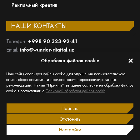
Рекламный креатив
НАШИ КОНТАКТЫ
Телефон:
+998 90 323-92-41
Email:
info@wunder-digital.uz
Обработка файлов cookie
ООО «WUNDER DIGITAL»
Республика Узбекистан, 100015, Ташкент, Мирабадский
Наш сайт использует файлы cookie для улучшения пользовательского
район, ул.Афросиаб, 8А
опыта, сбора статистики и представления персонализированных
рекомендаций. Нажав "Принять", вы даете согласие на обработку файлов
Открыть в Google Maps
cookie в соответствии с
Политикой обработки файлов cookie
.
Ищите нас:
Страница
Страница
Страница
Страница
Принять
Facebook
Instagram
Email
Telegram
Отклонить
открывается
открывается
открывается
открывается
2013 – 2026 © Wunder Digital
Настройки
в
в
в
в
Политики в отношении данных
новом
новом
новом
новом