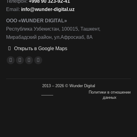
Телефон:
+998 90 323-92-41
Email:
info@wunder-digital.uz
ООО «WUNDER DIGITAL»
Республика Узбекистан, 100015, Ташкент,
Мирабадский район, ул.Афросиаб, 8А
Открыть в Google Maps
Ищите нас:
Страница
Страница
Страница
Страница
Facebook
Instagram
Email
Telegram
открывается
открывается
открывается
открывается
2013 – 2026 © Wunder Digital
в
в
в
в
Политики в отношении
———
новом
новом
новом
новом
данных
окне
окне
окне
окне