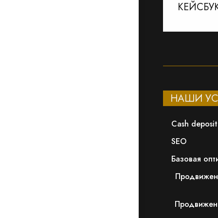
КЕЙСБУ
НАШИ УС
Сash deposit
SEO
Базовая опт
Продвижен
Продвижени