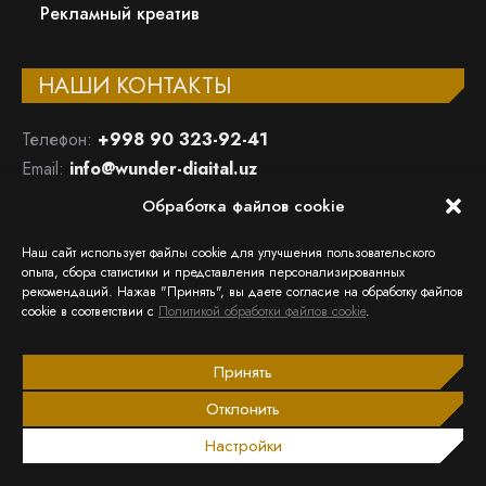
Рекламный креатив
НАШИ КОНТАКТЫ
Телефон:
+998 90 323-92-41
Email:
info@wunder-digital.uz
Обработка файлов cookie
ООО «WUNDER DIGITAL»
Республика Узбекистан, 100015, Ташкент, Мирабадский
Наш сайт использует файлы cookie для улучшения пользовательского
район, ул.Афросиаб, 8А
опыта, сбора статистики и представления персонализированных
рекомендаций. Нажав "Принять", вы даете согласие на обработку файлов
Открыть в Google Maps
cookie в соответствии с
Политикой обработки файлов cookie
.
Ищите нас:
Страница
Страница
Страница
Страница
Принять
Facebook
Instagram
Email
Telegram
Отклонить
открывается
открывается
открывается
открывается
2013 – 2026 © Wunder Digital
Настройки
в
в
в
в
Политики в отношении данных
новом
новом
новом
новом